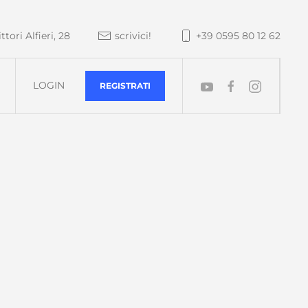
tori Alfieri, 28
scrivici!
+39 0595 80 12 62
LOGIN
REGISTRATI