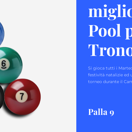
miglio
Pool p
Trono
Si gioca tutti i Marted
festività natalizie ed
torneo durante il Ca
Palla 9