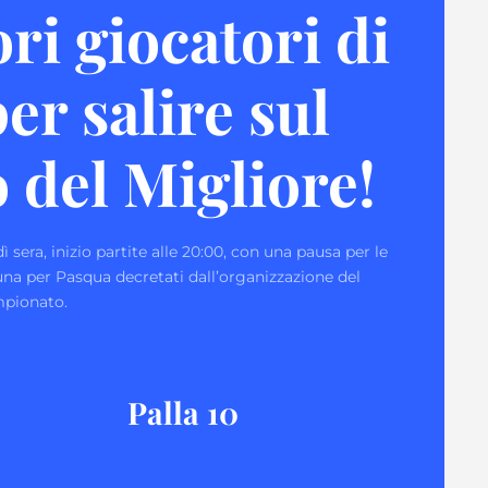
ri giocatori di
er salire sul
 del Migliore!
ì sera, inizio partite alle 20:00, con una pausa per le
 una per Pasqua decretati dall’organizzazione del
mpionato.
Palla 10