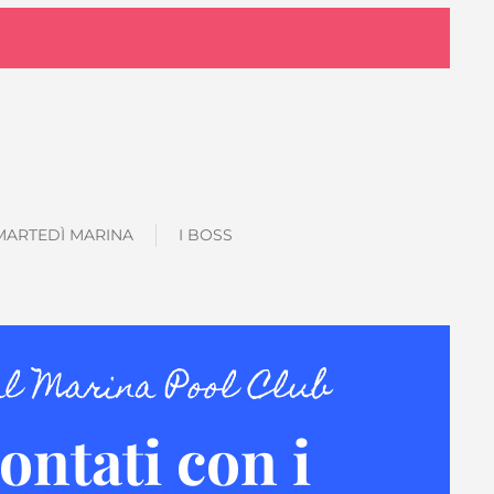
MARTEDÌ MARINA
I BOSS
al Marina Pool Club
ontati con i