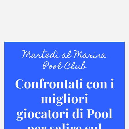
Martedì al Marina
Pool Club
Confrontati con i
migliori
giocatori di Pool
per salire sul